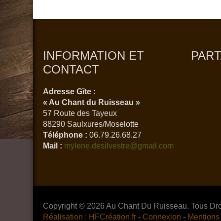
INFORMATION ET
PAR
CONTACT
Adresse Gîte :
« Au Chant du Ruisseau »
57 Route des Tayeux
88290 Saulxures/Moselotte
Téléphone :
06.79.26.68.27
Mail :
mylene.desilvestre@gmail.com
Copyright © 2026 Au Chant Du Ruisseau. Tous Dro
Réalisation : HFCréation.fr
-
Connexion
-
Mentions