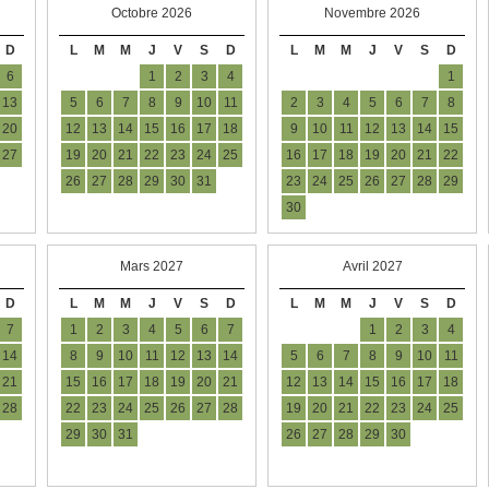
Octobre 2026
Novembre 2026
D
L
M
M
J
V
S
D
L
M
M
J
V
S
D
6
1
2
3
4
1
13
5
6
7
8
9
10
11
2
3
4
5
6
7
8
20
12
13
14
15
16
17
18
9
10
11
12
13
14
15
27
19
20
21
22
23
24
25
16
17
18
19
20
21
22
26
27
28
29
30
31
23
24
25
26
27
28
29
30
Mars 2027
Avril 2027
D
L
M
M
J
V
S
D
L
M
M
J
V
S
D
7
1
2
3
4
5
6
7
1
2
3
4
14
8
9
10
11
12
13
14
5
6
7
8
9
10
11
21
15
16
17
18
19
20
21
12
13
14
15
16
17
18
28
22
23
24
25
26
27
28
19
20
21
22
23
24
25
29
30
31
26
27
28
29
30