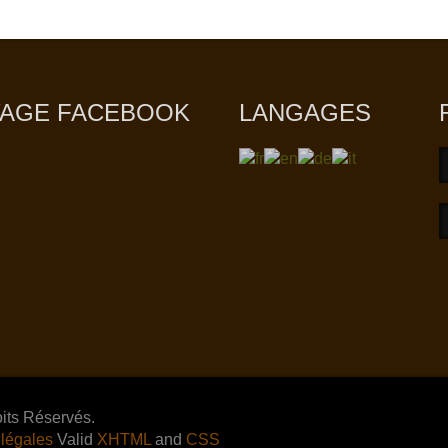
TAGE FACEBOOK
LANGAGES
its Réservés.
 légales
Valid
XHTML
and
CSS