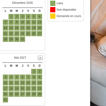
Décembre 2026
Libre
Non disponible
L
M
M
J
V
S
D
Demande en cours
1
2
3
4
5
6
7
8
9
10
11
12
13
14
15
16
17
18
19
20
21
22
23
24
25
26
27
28
29
30
31
Mai 2027
L
M
M
J
V
S
D
1
2
3
4
5
6
7
8
9
10
11
12
13
14
15
16
17
18
19
20
21
22
23
24
25
26
27
28
29
30
31