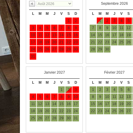
Septembre 2026
L
M
M
J
V
S
D
L
M
M
J
V
S
1
2
1
2
3
4
5
3
4
5
6
7
8
9
7
8
9
10
11
12
10
11
12
13
14
15
16
14
15
16
17
18
19
17
18
19
20
21
22
23
21
22
23
24
25
26
24
25
26
27
28
29
30
28
29
30
31
Janvier 2027
Février 2027
L
M
M
J
V
S
D
L
M
M
J
V
S
1
2
3
1
2
3
4
5
6
4
5
6
7
8
9
10
8
9
10
11
12
13
11
12
13
14
15
16
17
15
16
17
18
19
20
18
19
20
21
22
23
24
22
23
24
25
26
27
25
26
27
28
29
30
31